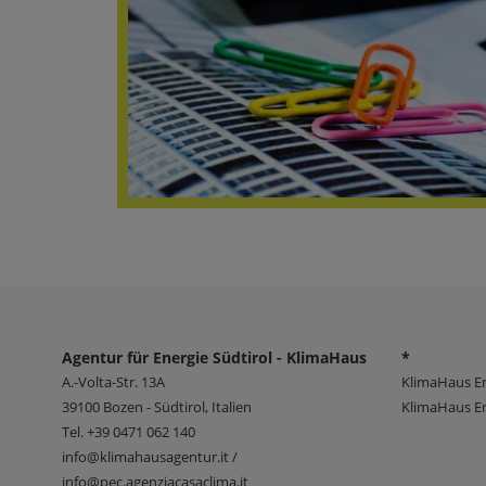
Agentur für Energie Südtirol - KlimaHaus
*
A.-Volta-Str. 13A
KlimaHaus E
39100
Bozen - Südtirol, Italien
KlimaHaus En
Tel.
+39 0471 062 140
info@klimahausagentur.it /
info@pec.agenziacasaclima.it