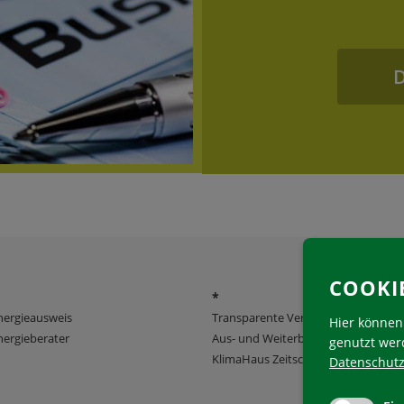
COOKI
*
nergieausweis
Transparente Verwaltung
Hier können 
ergieberater
Aus- und Weiterbildung
genutzt wer
KlimaHaus Zeitschriften
Datenschutz