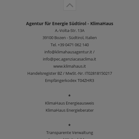
Agentur für Energie Südtirol - KlimaHaus
A.-Volta-Str. 13A
39100
Bozen - Südtirol, Italien
Tel.
+39 0471 062 140
info@klimahausagentur.it /
info@pec.agenziacasaclima.it
www.klimahaus.it
Handelsregister BZ / MwSt.-Nr. IT02818150217
Empfängerkodex T04ZHR3
*
KlimaHaus Energieausweis
KlimaHaus Energieberater
*
Transparente Verwaltung