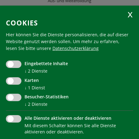
Aus- und Weiterbildung
KlimaHaus Zeitschriften
COOKIES
Folgen Sie uns
Hier können Sie die Dienste personalisieren, die auf dieser
Website genutzt werden sollen.
Um mehr zu erfahren,
lesen Sie bitte unsere
Datenschutzerklärung
KlimaHaus ist eine eingetragene Marke. Die Nutzung muss
im Voraus beantragt werden:
Eingebettete Inhalte
communication@klimahausagentur.it
© 2022 Agentur für Energie Südtirol - KlimaHaus
↓
2
Dienste
Karten
↓
1
Dienst
Besucher-Statistiken
↓
2
Dienste
Alle Dienste aktivieren oder deaktivieren
Mit diesem Schalter können Sie alle Dienste
NEWSLETTER
aktivieren oder deaktivieren.